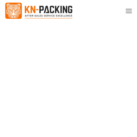
ข้าม
ไป
ยัง
เนื้อหา