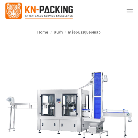
ข้าม
ไป
ยัง
เนื้อหา
Home
/
สินค้า
/
เครื่องบรรจุของเหลว