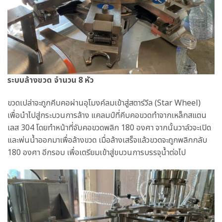
ระบบล้างขวด จำนวน 8 หัว
ขวดเปล่าจะถูกคีบคอผ่านอุโมงค์ลมเข้าสู่สตาร์วีล (Star Wheel)
เพื่อนำไปสู่กระบวนการล้าง แคลมป์ที่คีบคอขวดทำจากเหล็กสแตน
เลส 304 โดยทำหน้าที่จับคอขวดพลิก 180 องศา จากนั้นวาล์วจะเปิด
และพ่นน้ำออกมาเพื่อล้างขวด เมื่อล้างเสร็จแล้วขวดจะถูกพลิกกลับ
180 องศา อีกรอบ เพื่อเตรียมเข้าสู่ขบวนการบรรจุน้ำต่อไป