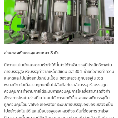
ส่วนของหัวบรรจุของเหลว 8 หัว
มีความแม่นยำและความเร็วทำให้มั่นใจได้ว่าหัวบรรจุมีประสิทธิภาพใน
การบรรจุสูง หัวบรรจุทำจากเหล็กสแตนเลส 304 ง่ายต่อการทำความ
สะอาดและไม่มีสิ่งสกปรกปนเปื้อน ของเหลวจะถูกบรรจุในขวด
พลาสติก ต่อเมื่อขวดถูกยกขึ้นไปสัมผัสกับวาล์วบรรจุ หัวบรรจุถูก
ควบคุมการทำงานภายใต้ระบบการควบคุมการไหลซึ่งสามารถตั้งค่า
อัตราการไหลในช่วงที่แน่นอนได้ การยกตัวขึ้น-ลงของหัวบรรจุนั้น
ถูกควบคุมโดย valve elevator ระบบการบรรจุของของเหลวจะเป็น
ไปอย่างอัตโนมัติ และเมื่อบรรจุของเหลวถึงระดับที่ต้องการ วาล์วจะ
ปิดลง จากนั้นแคลมป์ที่หนีบคอขวดจะลดต่ำลงเข้าสู่วงล้อ เพื่อนำขวด