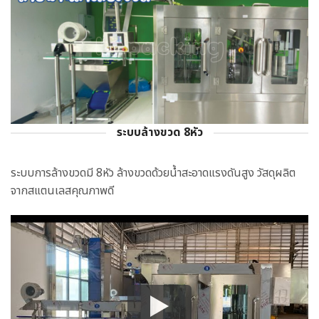
ระบบล้างขวด 8หัว
ระบบการล้างขวดมี 8หัว ล้างขวดด้วยน้ำสะอาดแรงดันสูง วัสดุผลิต
จากสแตนเลสคุณภาพดี