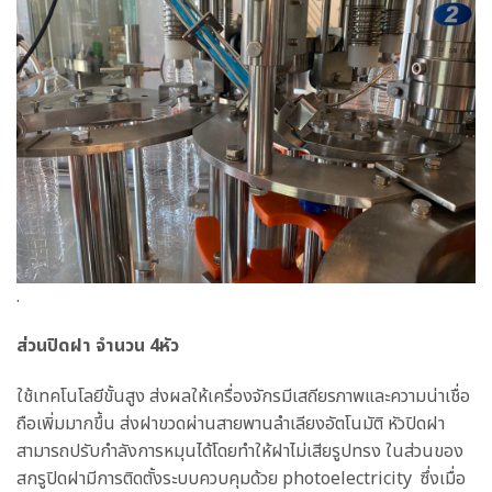
.
ส่วนปิดฝา จำนวน 4หัว
ใช้เทคโนโลยีขั้นสูง ส่งผลให้เครื่องจักรมีเสถียรภาพและความน่าเชื่อ
ถือเพิ่มมากขึ้น ส่งฝาขวดผ่านสายพานลำเลียงอัตโนมัติ หัวปิดฝา
สามารถปรับกำลังการหมุนได้โดยทำให้ฝาไม่เสียรูปทรง ในส่วนของ
สกรูปิดฝามีการติดตั้งระบบควบคุมด้วย photoelectricity ซึ่งเมื่อ