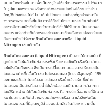
มนุษย์มักสร้างขึ้นมา เพื่อเป็นตัวชูโรงให้แก่อาหารของตน ไม่ว่าจะมา
ในรูปแบบของธุรกิจ หรือการสร้างความแปลกใหม่ก็ตาม ซึ่งส่วน
ใหญ่ก็มีทั้งดีและไม่ดีปะปนกันไป โดยกระแสล่าสุดที่ถูกนำเข้ามาใน
วงการอาหารมากยิ่งขึ้นคือ การใช้ก๊าชไนโตรเจนเหลวเข้ามาช่วยให้
อาหารมีความแข็งตัวที่รวดเร็วกว่าปกติ ซึ่งก็ได้รับความนิยมมากพอ
สมควร แต่สุดท้ายก็เกิดกระแสข่าวออกมาเตือนถึงความปลอดภัยและ
อันตรายที่จะได้รับ
จากก๊าซไนโตรเจนเหลว
หรือ Liquid
Nitrogen
เช่นเดียวกัน
ก๊าซไนโตรเจนเหลว (Liquid Nitrogen)
เป็นสารให้ความเย็น ที่
ถูกนำมาใช้แช่ผลิตภัณฑ์อาหารเพื่อให้อาหารแข็งตัว หรือเรียกว่าการ
แช่แข็งด้วยก๊าซเหลว ซึ่งเป็นการเปลี่ยนสถานะของสารให้ความเย็น
โดยเฉพาะก๊าซที่กลั่นตัว เช่น ไนโตรเจนเหลว (โดยจะมีอุณหภูมิ -195
องศาเซลเซียส) ไนตรัสออกไซด์เหลว หรือน้ำแข็งแห้ง ซึ่งก๊าซ
ไนโตรเจนเป็นสารที่ละลายน้ำได้เล็กน้อย และมีความเบากว่าอากาศ
โดยวิธีการนำมาใช้กับผลิตภัณฑ์อาหาร คือ การนำเนื้ออาหารที่มีความ
หนาไม่มากจนเกินไป วางลงบนสายพานหรือจาน แล้วจึงพ่นด้วย
ไนโตรเจนเหลวที่มีอุณหภูมิต่ำลงบนตัวผลิตภัณฑ์อาหาร จากนั้น