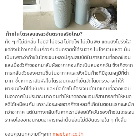
ก๊าซไนโตรเจนเหลวอันตรายจริงไหม?
ทั้ง ๆ ที่ไม่มีกลิ่น ไม่มีสี ไม่มีรส ไม่ติดไฟ ไม่เป็นพิษ แถมยังโปร่งใส
แต่ยังมีข่าวเกิดขึ้นเกี่ยวกับอันตรายที่ได้รับจาก ไนโตรเจนเหลว นั้น
เป็นเพราะว่าก๊าซไนโตรเจนเหลวมีคุณสมบัติในการแทนที่ออกซิเจน
และเมื่อตัวก๊าซออกมาสัมผัสอากาศจะเกิดเป็นหมอกควัน ซึ่งเกิดจาก
การกลั่นตัวของความชื้นในอากาศและยังเป็นก๊าซที่มีอุณหภูมิที่ต่ำ
มาก ซึ่งหากเราสัมผัสไนโตรเจนเหลวที่เย็นจัดโดยตรงอาจทำให้
ผิวหนังไหม้ได้เช่นกัน และเมื่อก๊าซไนโตรเจนเข้ามาแทนที่ออกซิเจน
ในอากาศในปริมาณมาก จนทำให้ขาดออกซิเจนก็สามารถทำให้หมด
สติได้เหมือนกัน เพราะไอระเหยจากก๊าซเหลวที่เกิดในตอนแรกจะหนัก
กว่าอากาศ แต่ในทางกลับกันหากเราปล่อยให้ควันของก๊าซไนโตรเจน
ระเหยไอออกจนหมดอาหารเหล่านั้นย่อมไม่มีอันตรายใด ๆ ทั้งสิ้น
ขอบคุณบทความดีๆจาก
maeban.co.th