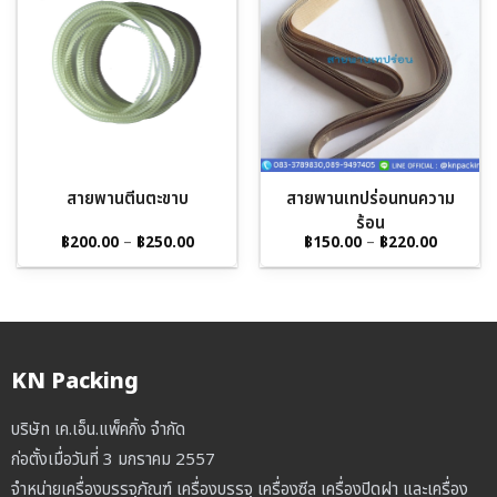
สายพานตีนตะขาบ
สายพานเทปร่อนทนความ
ร้อน
Price
Price
฿
200.00
–
฿
250.00
฿
150.00
–
฿
220.00
range:
range:
฿200.00
฿150.00
through
through
฿250.00
฿220.00
KN Packing
บริษัท เค.เอ็น.แพ็คกิ้ง จำกัด
ก่อตั้งเมื่อวันที่ 3 มกราคม 2557
จำหน่ายเครื่องบรรจุภัณฑ์ เครื่องบรรจุ เครื่องซีล เครื่องปิดฝา และเครื่อง