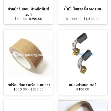
ผ้าหมึกริบบอน ผ้าหมึกพิมพ์
น้ำมันปั๊มแวคคั่ม VM100
วันที่
Original
Current
Original
Curren
฿
400.00
฿
250.00
฿
1,900.00
฿
1,500.00
price
price
price
price
was:
is:
was:
is:
฿400.00.
฿250.00.
฿1,900.00.
฿1,500.
เทปร่อนกันความร้อนแบบกาว
แปลงถ่านมอเตอร์
Price
฿
550.00
–
฿
950.00
฿
100.00
range:
฿550.00
through
฿950.00