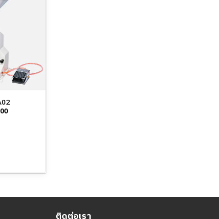
A02
Current
.00
price
is:
00.
฿16,900.00.
ติดต่อเรา