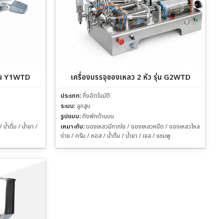
รุ่น Y1WTD
เครื่องบรรจุของเหลว 2 หัว รุ่น G2WTD
ประเภท:
กึ่งอัตโนมัติ
ระบบ:
ลูกสูบ
รูปแบบ:
ถังพักด้านบน
้ำดื่ม / น้ำยา /
เหมาะกับ:
ของเหลวมีกากใย / ของเหลวหนืด / ของเหลวไหล
ง่าย / ครีม / ซอส / น้ำดื่ม / น้ำยา / เจล / แชมพู