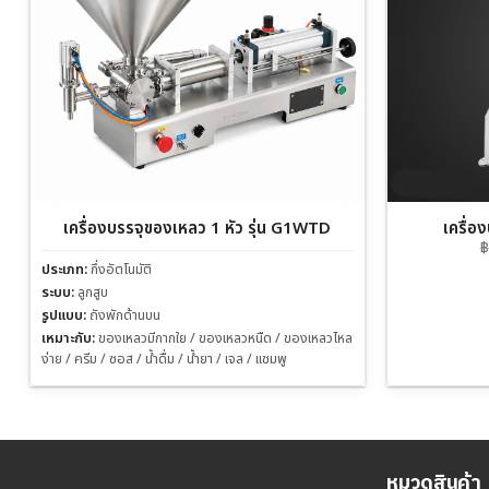
เครื่องบรรจุของเหลว 1 หัว รุ่น G1WTD
เครื่
฿
ประเภท:
กึ่งอัตโนมัติ
ระบบ:
ลูกสูบ
รูปแบบ:
ถังพักด้านบน
เหมาะกับ:
ของเหลวมีกากใย / ของเหลวหนืด / ของเหลวไหล
ง่าย / ครีม / ซอส / น้ำดื่ม / น้ำยา / เจล / แชมพู
หมวดสินค้า