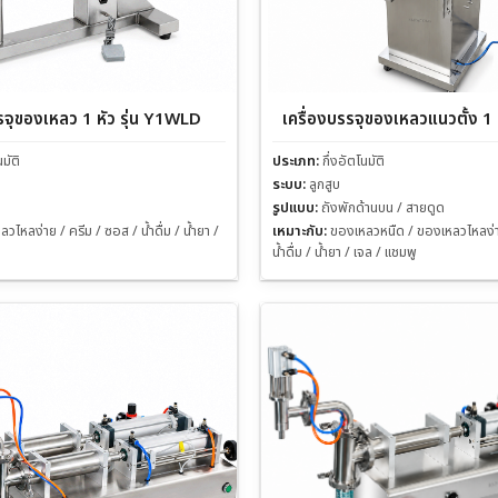
รจุของเหลว 1 หัว รุ่น Y1WLD
เครื่องบรรจุของเหลวแนวตั้ง 1 ห
นมัติ
ประเภท:
กึ่งอัตโนมัติ
ระบบ:
ลูกสูบ
รูปแบบ:
ถังพักด้านบน / สายดูด
วไหลง่าย / ครีม / ซอส / น้ำดื่ม / น้ำยา /
เหมาะกับ:
ของเหลวหนืด / ของเหลวไหลง่า
น้ำดื่ม / น้ำยา / เจล / แชมพู