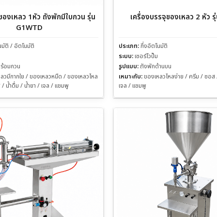
ของเหลว 1หัว ถังพักมีใบกวน รุ่น
เครื่องบรรจุของเหลว 2 หัว ร
G1WTD
นมัติ / อัตโนมัติ
ประเภท:
กึ่งอัตโนมัติ
ระบบ:
เซอร์โวปั๊ม
พร้อมกวน
รูปแบบ:
ถังพักด้านบน
ลวมีกากใย / ของเหลวหนืด / ของเหลวไหล
เหมาะกับ:
ของเหลวไหลง่าย / ครีม / ซอส / น
/ น้ำดื่ม / น้ำยา / เจล / แชมพู
เจล / แชมพู