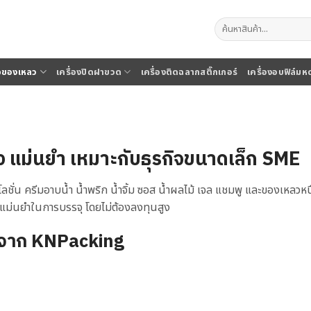
ค้นหา:
จุของเหลว
เครื่องปิดฝาขวด
เครื่องติดฉลากสติ๊กเกอร์
เครื่องอบฟิล์มห
เร็ว แม่นยำ เหมาะกับธุรกิจขนาดเล็ก SME
โลชั่น ครีมอาบน้ำ น้ำพริก น้ำจิ้ม ซอส น้ำผลไม้ เจล แชมพู และของเหลวหน
แม่นยำในการบรรจุ โดยไม่ต้องลงทุนสูง
ัติจาก KNPacking