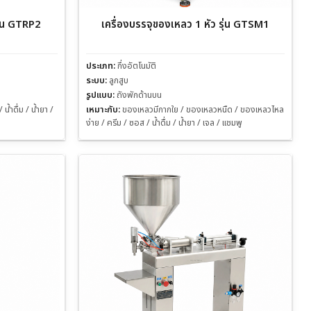
ุ่น GTRP2
เครื่องบรรจุของเหลว 1 หัว รุ่น GTSM1
ประเภท:
กึ่งอัตโนมัติ
ระบบ:
ลูกสูบ
รูปแบบ:
ถังพักด้านบน
้ำดื่ม / น้ำยา /
เหมาะกับ:
ของเหลวมีกากใย / ของเหลวหนืด / ของเหลวไหล
ง่าย / ครีม / ซอส / น้ำดื่ม / น้ำยา / เจล / แชมพู