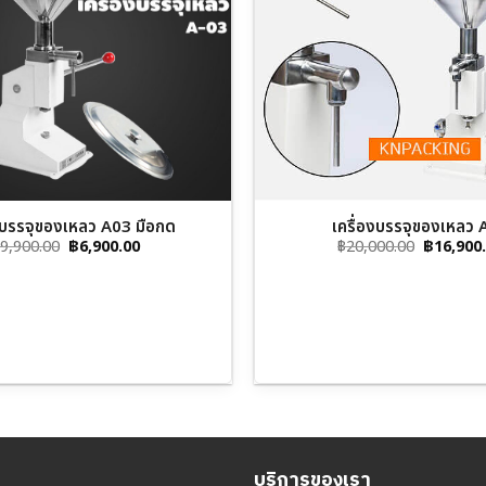
องบรรจุของเหลว A03 มือกด
เครื่องบรรจุของเหลว 
Original
Current
Original
9,900.00
฿
6,900.00
฿
20,000.00
฿
16,900
price
price
price
was:
is:
was:
฿9,900.00.
฿6,900.00.
฿20,000.
บริการของเรา