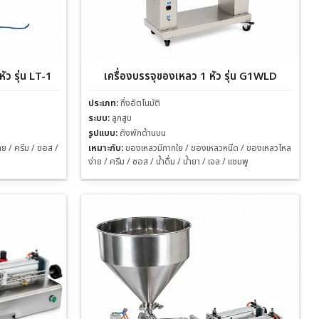
ัว รุ่น LT-1
เครื่องบรรจุของเหลว 1 หัว รุ่น G1WLD
ประเภท:
กึ่งอัตโนมัติ
ระบบ:
ลูกสูบ
รูปแบบ:
ถังพักด้านบน
ย / ครีม / ซอส /
เหมาะกับ:
ของเหลวมีกากใย / ของเหลวหนืด / ของเหลวไหล
ง่าย / ครีม / ซอส / น้ำดื่ม / น้ำยา / เจล / แชมพู