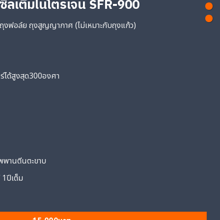
งซีลเติมไนโตรเจน SFR-900
ม ถุงฟอล์ย ถุงสูญญากาศ (ไม่เหมาะกับถุงแก้ว)
ร์ได้สูงสุด300องศา
พพานตีนตะขาบ
 1ปีเต็ม