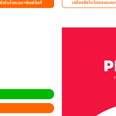
เครื่องซีลไนโตรเจนแบ
งซีลไนโตรเจน+พิมพ์วันที่