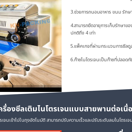
3.ช่วยการถนอมอาหาร ขนม รักษ
4.สามารถยืดอายุการเก็บรักษาของ
ปกติถึง 4 เท่า
5.แพ็คเกจที่ผ่านกระบวนการซีลดูสว
6.ก๊าซไนโตรเจนเป็นก๊าซที่ปลอดภัย
ครื่องซีลเติมไนโตรเจนแบบสายพานต่อเนื่
จนเข้าไปในถุงอัตโนมัติ สามารถปรับความเร็วและปรับระดับลมไนโตรเจนได