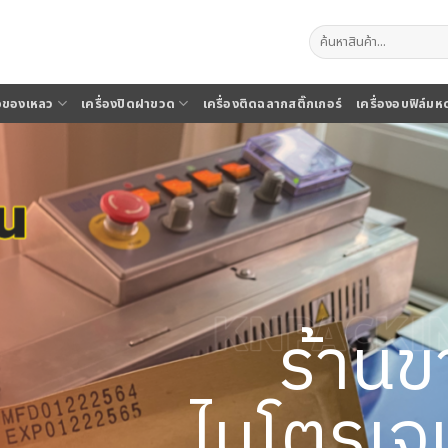
ค้นหา:
จุของเหลว
เครื่องปิดฝาขวด
เครื่องติดฉลากสติ๊กเกอร์
เครื่องอบฟิล์มห
ร้านข
ไนโตรเจน