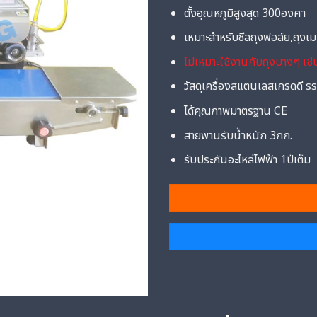
ตั้งอุณหภูมิสูงสุด 300องศา
เหมาะสำหรับซีลถุงฟอล์ย,ถุง
ไม่เหมาะใช้งานกับถุงบางๆ เช่น
วัสดุเครื่องสแตนเลสเกรดดี s
ได้คุณภาพมาตรฐาน CE
สายพานรับน้ำหนัก 3กก.
รับประกันอะไหล่ไฟฟ้า 1ปีเต็ม