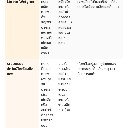
Linear Weigher
ทราย
หนักจริง
เฉพาะสินค้าที่แตกหักง่าย มีฝุ่น
เมล็ด
เหมาะกับ
ปน หรือมีขนาดเม็ดไม่สม่ำเสมอ
กาแฟ
สินค้าที่
ถั่ว
ต้องการ
ธัญพืช
ควบคุมน้ำ
อาหาร
หนักบรรจุ
เม็ด เม็ด
ใช้งานได้
พลาสติก
หลาก
เม็ดและ
หลาย
เกล็ด
ต่าง ๆ
ระบบบรรจุ
ผงชง
รวมขั้น
ต้องเลือกรุ่นตามรูปแบบซอง
อัตโนมัติพร้อมซีล
ดื่ม ผง
ตอนจ่าย
ขนาดซอง น้ำหนักบรรจุ และ
ซอง
กาแฟ
สินค้า
ลักษณะสินค้า
ผงปรุง
บรรจุ และ
รส
ซีลซองใน
อาหาร
เครื่อง
เสริม
เดียว
เม็ดเล็ก
เหมาะกับ
หรือ
งานผลิต
สินค้าที่
ต่อเนื่อง
ต้องการ
บรรจุลง
ซอง