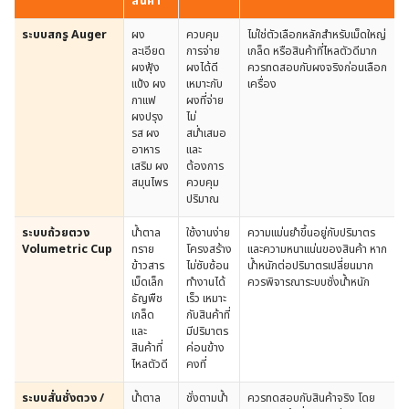
สินค้า
ระบบสกรู Auger
ผง
ควบคุม
ไม่ใช่ตัวเลือกหลักสำหรับเม็ดใหญ่
ละเอียด
การจ่าย
เกล็ด หรือสินค้าที่ไหลตัวดีมาก
ผงฟุ้ง
ผงได้ดี
ควรทดสอบกับผงจริงก่อนเลือก
แป้ง ผง
เหมาะกับ
เครื่อง
กาแฟ
ผงที่จ่าย
ผงปรุง
ไม่
รส ผง
สม่ำเสมอ
อาหาร
และ
เสริม ผง
ต้องการ
สมุนไพร
ควบคุม
ปริมาณ
ระบบถ้วยตวง
น้ำตาล
ใช้งานง่าย
ความแม่นยำขึ้นอยู่กับปริมาตร
Volumetric Cup
ทราย
โครงสร้าง
และความหนาแน่นของสินค้า หาก
ข้าวสาร
ไม่ซับซ้อน
น้ำหนักต่อปริมาตรเปลี่ยนมาก
เม็ดเล็ก
ทำงานได้
ควรพิจารณาระบบชั่งน้ำหนัก
ธัญพืช
เร็ว เหมาะ
เกล็ด
กับสินค้าที่
และ
มีปริมาตร
สินค้าที่
ค่อนข้าง
ไหลตัวดี
คงที่
ระบบสั่นชั่งตวง /
น้ำตาล
ชั่งตามน้ำ
ควรทดสอบกับสินค้าจริง โดย