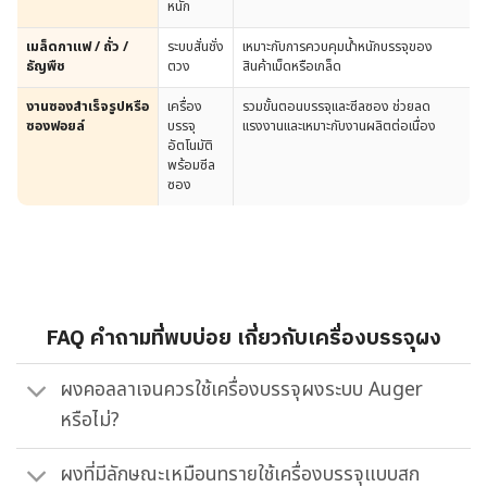
หนัก
เมล็ดกาแฟ / ถั่ว /
ระบบสั่นชั่ง
เหมาะกับการควบคุมน้ำหนักบรรจุของ
ธัญพืช
ตวง
สินค้าเม็ดหรือเกล็ด
งานซองสำเร็จรูปหรือ
เครื่อง
รวมขั้นตอนบรรจุและซีลซอง ช่วยลด
ซองฟอยล์
บรรจุ
แรงงานและเหมาะกับงานผลิตต่อเนื่อง
อัตโนมัติ
พร้อมซีล
ซอง
FAQ คำถามที่พบบ่อย เกี่ยวกับเครื่องบรรจุผง
ผงคอลลาเจนควรใช้เครื่องบรรจุผงระบบ Auger
หรือไม่?
ผงที่มีลักษณะเหมือนทรายใช้เครื่องบรรจุแบบสก