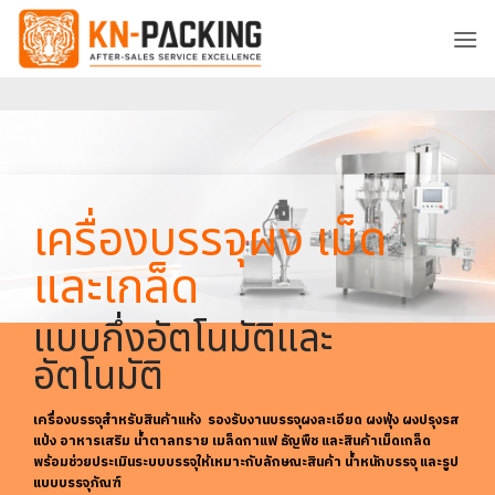
ข้าม
ไป
ยัง
เนื้อหา
เครื่องบรรจุผง เม็ด
และเกล็ด
แบบกึ่งอัตโนมัติและ
อัตโนมัติ
เครื่องบรรจุสำหรับสินค้าแห้ง รองรับงานบรรจุผงละเอียด ผงฟุ้ง ผงปรุงรส
แป้ง อาหารเสริม น้ำตาลทราย เมล็ดกาแฟ ธัญพืช และสินค้าเม็ดเกล็ด
พร้อมช่วยประเมินระบบบรรจุให้เหมาะกับลักษณะสินค้า น้ำหนักบรรจุ และรูป
แบบบรรจุภัณฑ์