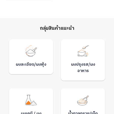
กลุ่มสินค้าแนะนำ
ผงละเอียด/ผงฟุ้ง
ผงปรุงรส/ผง
อาหาร
ผงเคมี / ผง
น้ำตาลทราย/เม็ด