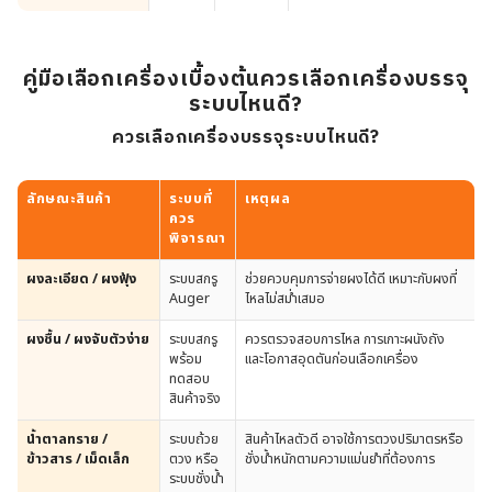
คู่มือเลือกเครื่องเบื้องต้นควรเลือกเครื่องบรรจุ
ระบบไหนดี?
ควรเลือกเครื่องบรรจุระบบไหนดี?
ลักษณะสินค้า
ระบบที่
เหตุผล
ควร
พิจารณา
ผงละเอียด / ผงฟุ้ง
ระบบสกรู
ช่วยควบคุมการจ่ายผงได้ดี เหมาะกับผงที่
Auger
ไหลไม่สม่ำเสมอ
ผงชื้น / ผงจับตัวง่าย
ระบบสกรู
ควรตรวจสอบการไหล การเกาะผนังถัง
พร้อม
และโอกาสอุดตันก่อนเลือกเครื่อง
ทดสอบ
สินค้าจริง
น้ำตาลทราย /
ระบบถ้วย
สินค้าไหลตัวดี อาจใช้การตวงปริมาตรหรือ
ข้าวสาร / เม็ดเล็ก
ตวง หรือ
ชั่งน้ำหนักตามความแม่นยำที่ต้องการ
ระบบชั่งน้ำ