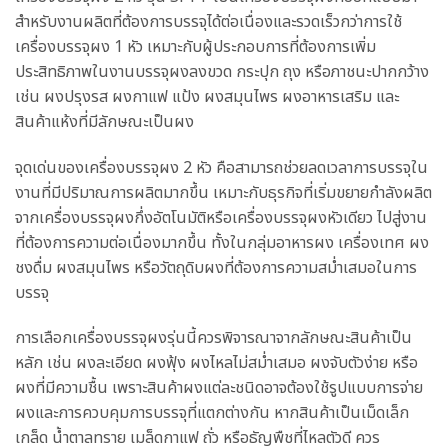
สำหรับงานผลิตที่ต้องการบรรจุได้ต่อเนื่องและรวดเร็วกว่าการใช้
เครื่องบรรจุผง 1 หัว เหมาะกับผู้ประกอบการที่ต้องการเพิ่ม
ประสิทธิภาพในงานบรรจุผงลงขวด กระปุก ถุง หรือภาชนะปากกว้าง
เช่น ผงปรุงรส ผงกาแฟ แป้ง ผงสมุนไพร ผงอาหารเสริม และ
สินค้าแห้งที่มีลักษณะเป็นผง
จุดเด่นของเครื่องบรรจุผง 2 หัว คือสามารถช่วยลดเวลาการบรรจุใน
งานที่มีปริมาณการผลิตมากขึ้น เหมาะกับธุรกิจที่เริ่มขยายกำลังผลิต
จากเครื่องบรรจุผงกึ่งอัตโนมัติหรือเครื่องบรรจุผงหัวเดียว ไปสู่งาน
ที่ต้องการความต่อเนื่องมากขึ้น ทั้งในกลุ่มอาหารผง เครื่องเทศ ผง
ชงดื่ม ผงสมุนไพร หรือวัตถุดิบผงที่ต้องการความสม่ำเสมอในการ
บรรจุ
การเลือกเครื่องบรรจุผงรุ่นนี้ควรพิจารณาจากลักษณะสินค้าเป็น
หลัก เช่น ผงละเอียด ผงฟุ้ง ผงไหลไม่สม่ำเสมอ ผงจับตัวง่าย หรือ
ผงที่มีความชื้น เพราะสินค้าผงแต่ละชนิดอาจต้องใช้รูปแบบการจ่าย
ผงและการควบคุมการบรรจุที่แตกต่างกัน หากสินค้าเป็นเม็ดเล็ก
เกล็ด น้ำตาลทราย เมล็ดกาแฟ ถั่ว หรือธัญพืชที่ไหลตัวดี ควร