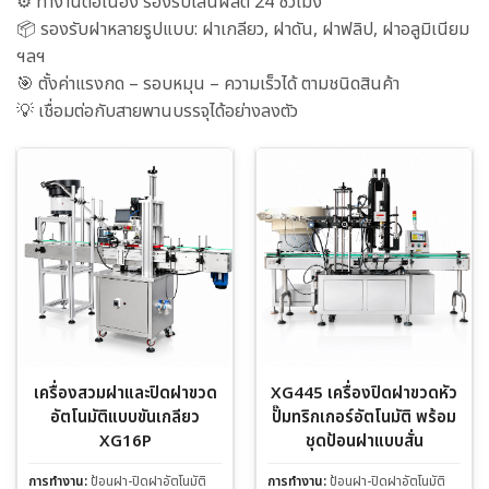
⚙️ ทำงานต่อเนื่อง รองรับไลน์ผลิต 24 ชั่วโมง
📦 รองรับฝาหลายรูปแบบ: ฝาเกลียว, ฝาดัน, ฝาฟลิป, ฝาอลูมิเนียม
ฯลฯ
🎯 ตั้งค่าแรงกด – รอบหมุน – ความเร็วได้ ตามชนิดสินค้า
💡 เชื่อมต่อกับสายพานบรรจุได้อย่างลงตัว
เครื่องสวมฝาและปิดฝาขวด
XG445 เครื่องปิดฝาขวดหัว
อัตโนมัติแบบขันเกลียว
ปั๊มทริกเกอร์อัตโนมัติ พร้อม
XG16P
ชุดป้อนฝาแบบสั่น
การทำงาน:
ป้อนฝา-ปิดฝาอัตโนมัติ
การทำงาน:
ป้อนฝา-ปิดฝาอัตโนมัติ