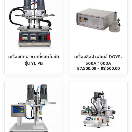
เครื่องปิดฝาขวดกึ่งอัตโนมัติ
เครื่องซีลฝาฟอยล์ DGYF-
รุ่น YL PB
500A,1000A
Price
฿
7,500.00
–
฿
8,500.00
range:
฿7,500
throu
฿8,500