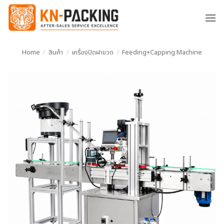
ข้าม
ไป
ยัง
เนื้อหา
Home
/
สินค้า
/
เครื่องปิดฝาขวด
/
Feeding+Capping Machine