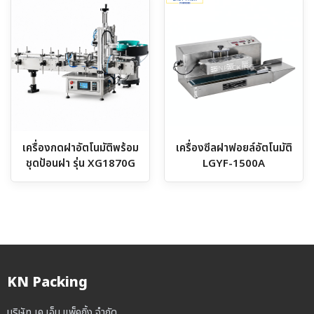
เครื่องกดฝาอัตโนมัติพร้อม
เครื่องซีลฝาฟอยล์อัตโนมัติ
ชุดป้อนฝา รุ่น XG1870G
LGYF-1500A
KN Packing
บริษัท เค.เอ็น.แพ็คกิ้ง จำกัด