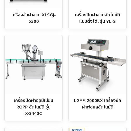
เครื่องขันฝาขวด XLSGJ-
เครื่องปิดฝาขวดอัตโนมัติ
6300
แบบตั้งโต๊ะ รุ่น YL-S
เครื่องปิดฝาอลูมิเนียม
LGYF-2000BX เครื่องซีล
ROPP อัตโนมัติ รุ่น
ฝาฟอยล์อัตโนมัติ
XG440C