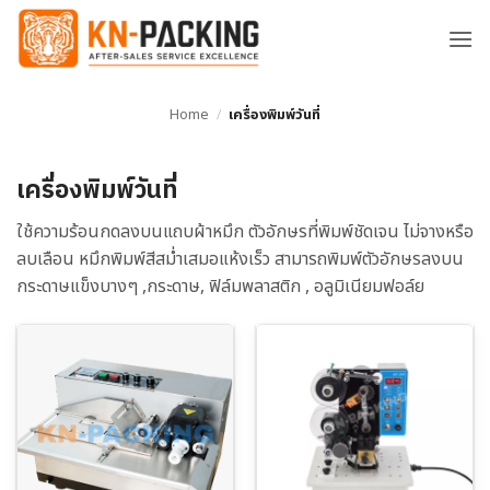
ข้าม
ไป
ยัง
เนื้อหา
Home
/
เครื่องพิมพ์วันที่
เครื่องพิมพ์วันที่
ใช้ความร้อนกดลงบนแถบผ้าหมึก ตัวอักษรที่พิมพ์ชัดเจน ไม่จางหรือ
ลบเลือน หมึกพิมพ์สีสม่ำเสมอแห้งเร็ว สามารถพิมพ์ตัวอักษรลงบน
กระดาษแข็งบางๆ ,กระดาษ, ฟิล์มพลาสติก , อลูมิเนียมฟอล์ย