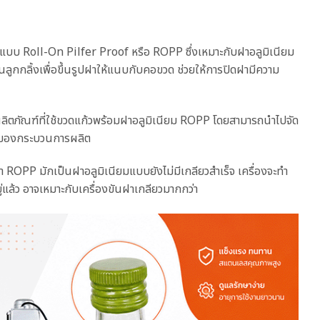
ฝาแบบ Roll-On Pilfer Proof หรือ ROPP ซึ่งเหมาะกับฝาอลูมิเนียม
นลูกกลิ้งเพื่อขึ้นรูปฝาให้แนบกับคอขวด ช่วยให้การปิดฝามีความ
และผลิตภัณฑ์ที่ใช้ขวดแก้วพร้อมฝาอลูมิเนียม ROPP โดยสามารถนำไปจัด
่องของกระบวนการผลิต
 ROPP มักเป็นฝาอลูมิเนียมแบบยังไม่มีเกลียวสำเร็จ เครื่องจะทำ
่แล้ว อาจเหมาะกับเครื่องขันฝาเกลียวมากกว่า