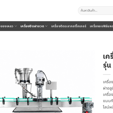
ค้นหา:
จุของเหลว
เครื่องปิดฝาขวด
เครื่องติดฉลากสติ๊กเกอร์
เครื่องอบฟิล์มห
เคร
รุ่
เครื่
ฝาอลูม
เครื่อ
แนบกั
ไลน์ผ