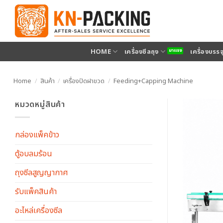
ข้าม
ไป
ยัง
เนื้อหา
HOME
เครื่องซีลถุง
เครื่องบรร
Home
/
สินค้า
/
เครื่องปิดฝาขวด
/
Feeding+Capping Machine
หมวดหมู่สินค้า
กล่องแพ็คข้าว
ตู้อบลมร้อน
ถุงซีลสูญญากาศ
รับแพ็คสินค้า
อะไหล่เครื่องซีล