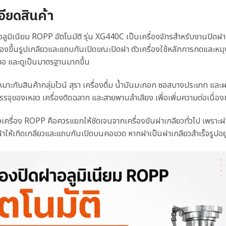
อียดสินค้า
าอลูมิเนียม ROPP อัตโนมัติ รุ่น XG440C เป็นเครื่องจักรสำหรับงานปิด
ต้องขึ้นรูปเกลียวและแถบกันเปิดขณะปิดฝา ตัวเครื่องใช้หลักการกดและหมุ
มอ และดูเป็นมาตรฐานมากขึ้น
ี้เหมาะกับสินค้ากลุ่มไวน์ สุรา เครื่องดื่ม น้ำมันมะกอก ซอสบางประเภท 
บรรจุของเหลว เครื่องติดฉลาก และสายพานลำเลียง เพื่อเพิ่มความต่อเนื
เครื่อง ROPP คือควรแยกให้ชัดเจนจากเครื่องขันฝาเกลียวทั่วไป เพราะฝา
ูปฝาให้เกิดเกลียวและแถบกันเปิดบนคอขวด หากฝาเป็นฝาเกลียวสำเร็จรูปอยู