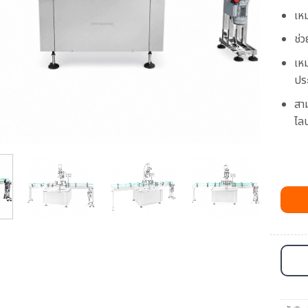
เห
ช่
เห
ปร
สา
ไลน