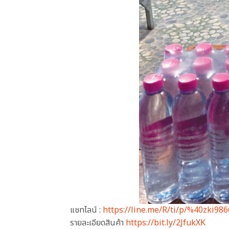
แชทไลน์ :
https://line.me/R/ti/p/%40zki98
รายละเอียดสินค้า
https://bit.ly/2JfukXK