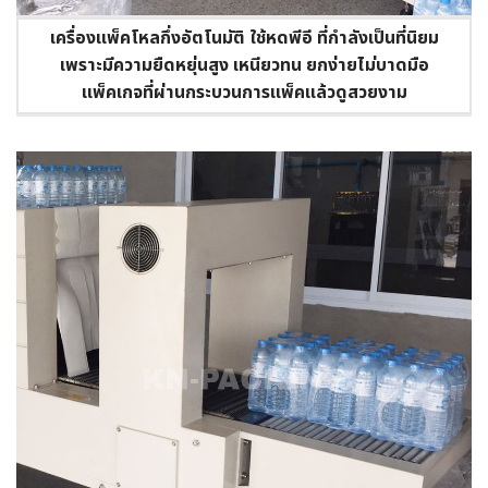
เครื่องแพ็คโหลกึ่งอัตโนมัติ ใช้หดพีอี ที่กำลังเป็นที่นิยม
เพราะมีความยืดหยุ่นสูง เหนียวทน ยกง่ายไม่บาดมือ
แพ็คเกจที่ผ่านกระบวนการแพ็คแล้วดูสวยงาม