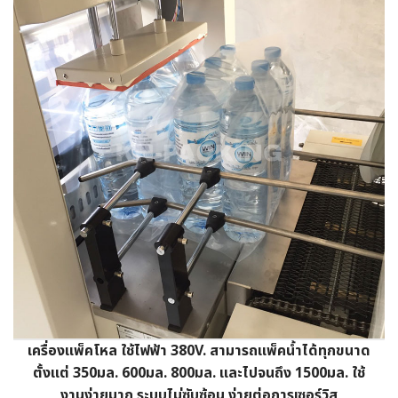
เครื่องแพ็คโหล ใช้ไฟฟ้า 380V. สามารถแพ็คน้ำได้ทุกขนาด
ตั้งแต่ 350มล. 600มล. 800มล. และไปจนถึง 1500มล. ใช้
งานง่ายมาก ระบบไม่ซับซ้อน ง่ายต่อการเซอร์วิส