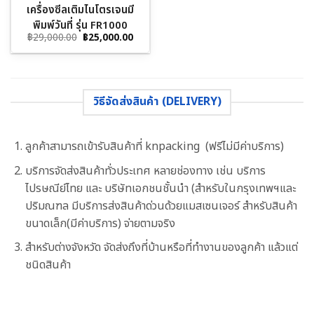
เครื่องซีลเติมไนโตรเจนมี
พิมพ์วันที่ รุ่น FR1000
Original
Current
฿
29,000.00
฿
25,000.00
price
price
was:
is:
฿29,000.00.
฿25,000.00.
วิธีจัดส่งสินค้า (DELIVERY)
ลูกค้าสามารถเข้ารับสินค้าที่ knpacking (ฟรีไม่มีค่าบริการ)
บริการจัดส่งสินค้าทั่วประเทศ หลายช่องทาง เช่น บริการ
ไปรษณีย์ไทย และ บริษัทเอกชนชั้นนำ (สำหรับในกรุงเทพฯและ
ปริมณฑล มีบริการส่งสินค้าด่วนด้วยแมสเซนเจอร์ สำหรับสินค้า
ขนาดเล็ก(มีค่าบริการ) จ่ายตามจริง
สำหรับต่างจังหวัด จัดส่งถึงที่บ้านหรือที่ทำงานของลูกค้า แล้วแต่
ชนิดสินค้า