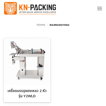
ข้าม
ไป
ยัง
เนื้อหา
Home
/
ซอสหอยนางรม
เครื่องบรรจุของเหลว 2 หัว
รุ่น Y2WLD