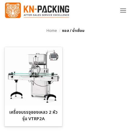
ข้าม
ไป
ยัง
เนื้อหา
Home
/
ซอส / น้ำเชื่อม
เครื่องบรรจุของเหลว 2 หัว
รุ่น VTRP2A