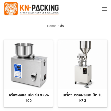
ข้าม
ไป
ยัง
เนื้อหา
Home
/
ถั่ว
เครื่องผงและเม็ด รุ่น XKW-
เครื่องบรรจุผงและเม็ด รุ่น
100
KFG