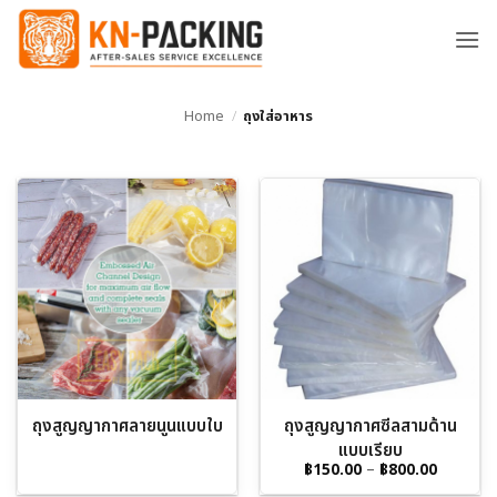
ข้าม
ไป
ยัง
เนื้อหา
Home
/
ถุงใส่อาหาร
ถุงสูญญากาศลายนูนแบบใบ
ถุงสูญญากาศซีลสามด้าน
แบบเรียบ
Price
฿
150.00
–
฿
800.00
range: