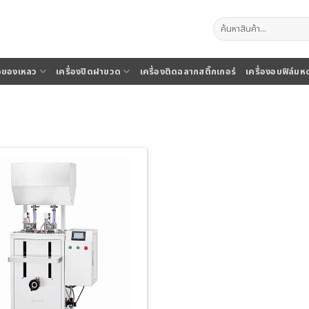
ค้นหา:
จุของเหลว
เครื่องปิดฝาขวด
เครื่องติดฉลากสติ๊กเกอร์
เครื่องอบฟิล์มห