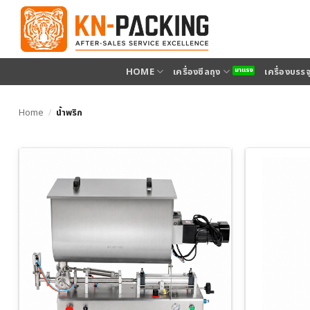
ข้าม
ไป
ยัง
เนื้อหา
HOME
เครื่องซีลถุง
เครื่องบรร
Home
/
น้ำพริก