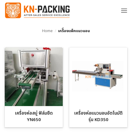
ข้าม
ไป
ยัง
เนื้อหา
Home
/
เครืื่องแพ็คแนวนอน
เครื่องห่อสบู่ ฟิล์มยืด
เครื่องห่อแนวนอนอัตโนมัติ
YN650
รุ่น KD350