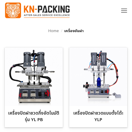
ข้าม
ไป
ยัง
เนื้อหา
Home
/
เครื่องขันฝา
เครื่องปิดฝาขวดกึ่งอัตโนมัติ
เครื่องปิดฝาขวดแบบตั้งโต๊ะ
รุ่น YL PB
YLP