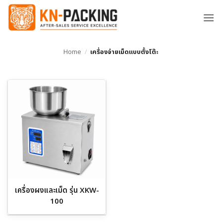
ข้าม
ไป
ยัง
เนื้อหา
Home
/
เครื่องจ่ายเม็ดแบบตั้งโต๊ะ
เครื่องผงและเม็ด รุ่น XKW-
100