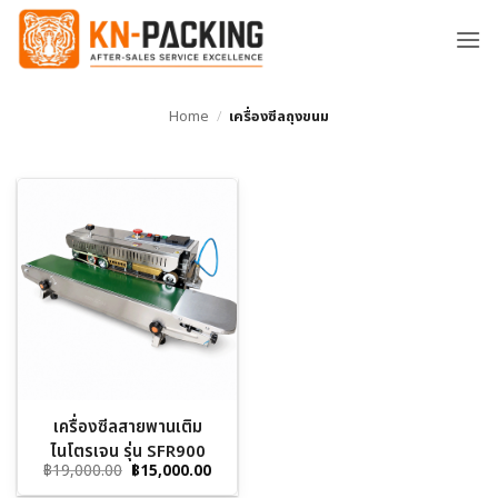
ข้าม
ไป
ยัง
เนื้อหา
Home
/
เครื่องซีลถุงขนม
เครื่องซีลสายพานเติม
ไนโตรเจน รุ่น SFR900
Original
Current
฿
19,000.00
฿
15,000.00
price
price