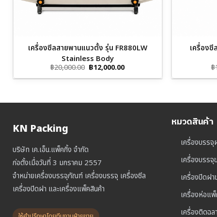
เครื่องซีลสายพานแนวตั้ง รุ่น FR880LW
เครื่อง
Stainless Body
Original
Current
฿
20,000.00
฿
12,000.00
฿
price
price
was:
is:
฿20,000.00.
฿12,000.00.
หมวดสินค้า
KN Packing
เครื่องบรรจุ
บริษัท เค.เอ็น.แพ็คกิ้ง จำกัด
เครื่องบรรจ
ก่อตั้งเมื่อวันที่ 3 มกราคม 2557
จำหน่ายเครื่องบรรจุภัณฑ์ เครื่องบรรจุ เครื่องซีล
เครื่องปิดฝ
เครื่องปิดฝา และเครื่องแพ็คสินค้า
เครื่องห่อแพ
เครื่องติดฉล
ให้คำปรึกษาโดยทีมงานฝ่ายขาย