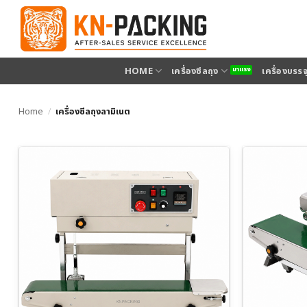
ข้าม
ไป
ยัง
เนื้อหา
HOME
เครื่องซีลถุง
เครื่องบรร
Home
/
เครื่องซีลถุงลามิเนต