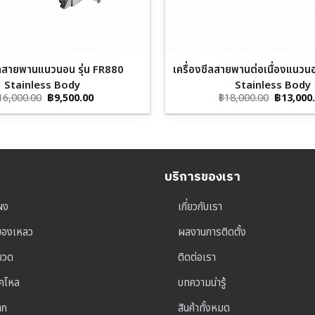
ซีลสายพานแนวนอน รุ่น FR880
เครื่องซีลสายพานต่อเนื่องแนวน
Stainless Body
Stainless Body
Original
Current
Original
16,000.00
฿
9,500.00
฿
18,000.00
฿
13,000
price
price
price
was:
is:
was:
฿16,000.00.
฿9,500.00.
฿18,000.
บริการของเรา
ผง
เกี่ยวกับเรา
ุของเหลว
ผลงานการติดตั้ง
าขวด
ติดต่อเรา
็คโหล
บทความน่ารู้
าก
สินค้าทั้งหมด