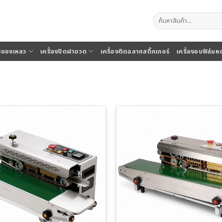
ค้นหา:
จุของเหลว
เครื่องปิดฝาขวด
เครื่องติดฉลากสติ๊กเกอร์
เครื่องอบฟิล์มห