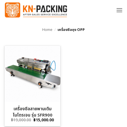
ข้าม
ไป
ยัง
เนื้อหา
Home
/
เครื่องซีลถุง OPP
เครื่องซีลสายพานเติม
ไนโตรเจน รุ่น SFR900
Original
Current
฿
19,000.00
฿
15,000.00
price
price