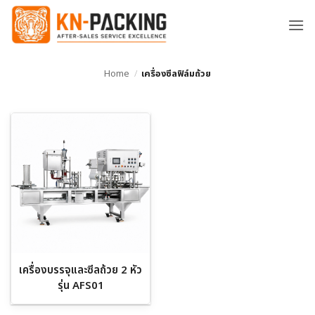
ข้าม
ไป
ยัง
เนื้อหา
Home
/
เครื่องซีลฟิล์มถ้วย
เครื่องบรรจุและซีลถ้วย 2 หัว
รุ่น AFS01