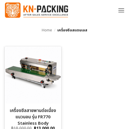
ข้าม
ไป
ยัง
เนื้อหา
Home
/
เครื่องซีลสแตนเลส
เครื่องซีลสายพานต่อเนื่อง
แนวนอน รุ่น FR770
Stainless Body
Original
Current
฿
18,000.00
฿
13,000.00