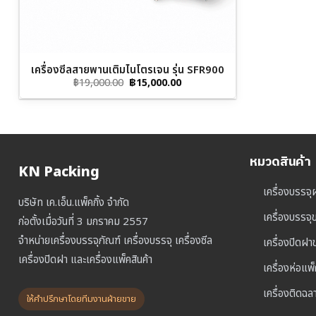
เครื่องซีลสายพานเติมไนโตรเจน รุ่น SFR900
Original
Current
฿
19,000.00
฿
15,000.00
price
price
was:
is:
฿19,000.00.
฿15,000.00.
หมวดสินค้า
KN Packing
เครื่องบรรจุ
บริษัท เค.เอ็น.แพ็คกิ้ง จำกัด
เครื่องบรรจ
ก่อตั้งเมื่อวันที่ 3 มกราคม 2557
จำหน่ายเครื่องบรรจุภัณฑ์ เครื่องบรรจุ เครื่องซีล
เครื่องปิดฝ
เครื่องปิดฝา และเครื่องแพ็คสินค้า
เครื่องห่อแพ
เครื่องติดฉล
ให้คำปรึกษาโดยทีมงานฝ่ายขาย