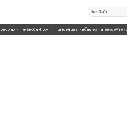
ค้นหา:
จุของเหลว
เครื่องปิดฝาขวด
เครื่องติดฉลากสติ๊กเกอร์
เครื่องอบฟิล์มห