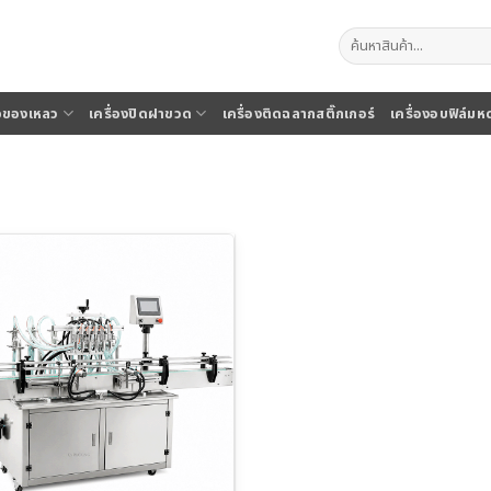
ค้นหา:
จุของเหลว
เครื่องปิดฝาขวด
เครื่องติดฉลากสติ๊กเกอร์
เครื่องอบฟิล์มห