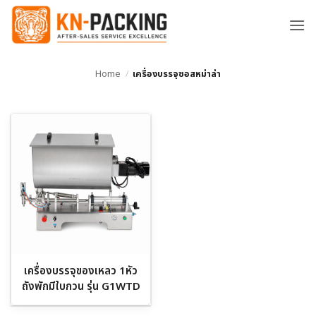
ข้าม
ไป
ยัง
เนื้อหา
Home
/
เครื่องบรรจุซอสหม่าล่า
เครื่องบรรจุของเหลว 1หัว
ถังพักมีใบกวน รุ่น G1WTD