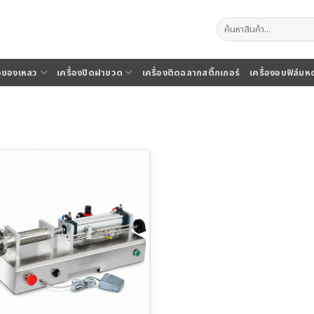
ค้นหา:
จุของเหลว
เครื่องปิดฝาขวด
เครื่องติดฉลากสติ๊กเกอร์
เครื่องอบฟิล์มห