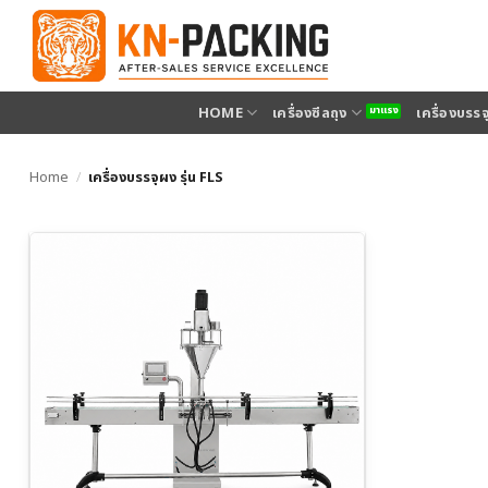
ข้าม
ไป
ยัง
เนื้อหา
HOME
เครื่องซีลถุง
เครื่องบรร
Home
/
เครื่องบรรจุผง รุ่น FLS