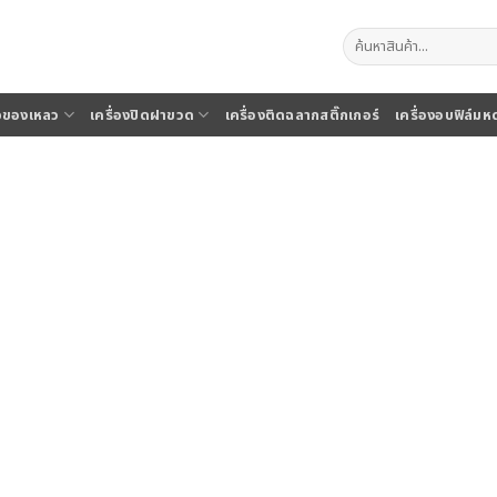
ค้นหา:
จุของเหลว
เครื่องปิดฝาขวด
เครื่องติดฉลากสติ๊กเกอร์
เครื่องอบฟิล์มห