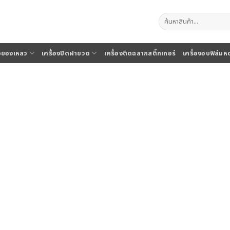
ค้นหา:
จุของเหลว
เครื่องปิดฝาขวด
เครื่องติดฉลากสติ๊กเกอร์
เครื่องอบฟิล์มห