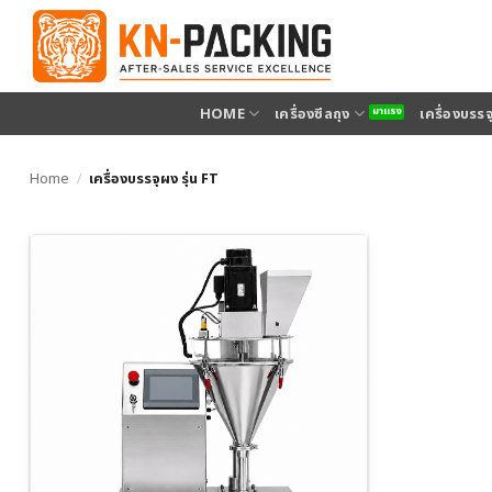
ข้าม
ไป
ยัง
เนื้อหา
HOME
เครื่องซีลถุง
เครื่องบรร
Home
/
เครื่องบรรจุผง รุ่น FT