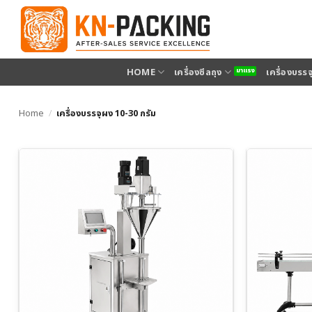
ข้าม
ไป
ยัง
เนื้อหา
HOME
เครื่องซีลถุง
เครื่องบรร
Home
/
เครื่องบรรจุผง 10-30 กรัม