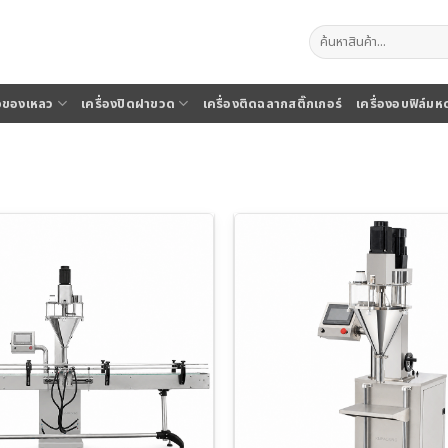
ค้นหา:
จุของเหลว
เครื่องปิดฝาขวด
เครื่องติดฉลากสติ๊กเกอร์
เครื่องอบฟิล์มห