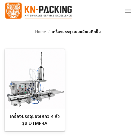
ข้าม
ไป
ยัง
เนื้อหา
Home
/
เครื่องบรรจุระบบแม็กเนติกปั๊ม
เครื่องบรรจุของเหลว 4 หัว
รุ่น DTMP4A