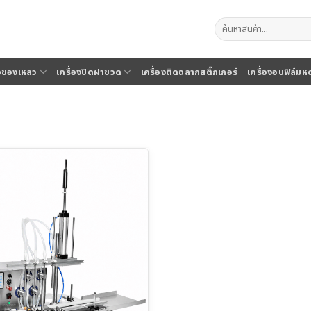
ค้นหา:
จุของเหลว
เครื่องปิดฝาขวด
เครื่องติดฉลากสติ๊กเกอร์
เครื่องอบฟิล์มห