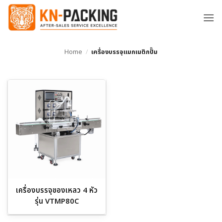
ข้าม
ไป
ยัง
เนื้อหา
Home
/
เครื่องบรรจุแมกเนติกปั๊ม
เครื่องบรรจุของเหลว 4 หัว
รุ่น VTMP80C