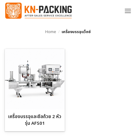
ข้าม
ไป
ยัง
เนื้อหา
Home
/
เครื่องบรรจุแว็กซ์
เครื่องบรรจุและซีลถ้วย 2 หัว
รุ่น AFS01