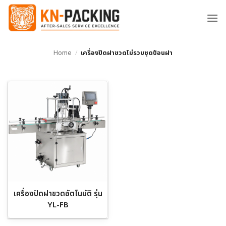
ข้าม
ไป
ยัง
เนื้อหา
Home
/
เครื่องปิดฝาขวดไม่รวมชุดป้อนฝา
เครื่องปิดฝาขวดอัตโนมัติ รุ่น
YL-FB