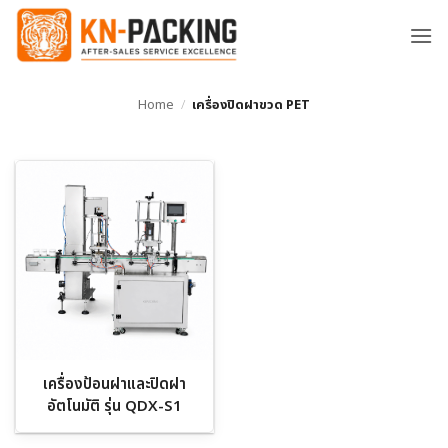
ข้าม
ไป
ยัง
เนื้อหา
Home
/
เครื่องปิดฝาขวด PET
เครื่องป้อนฝาและปิดฝา
อัตโนมัติ รุ่น QDX-S1