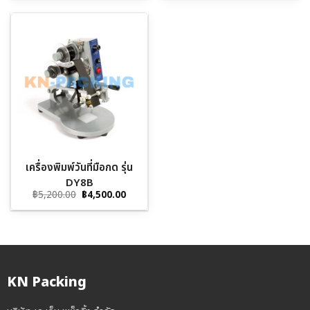
was:
is:
was:
is:
฿42,000.00.
฿35,000.00.
฿25,000.00.
฿18,5
เครื่องพิมพ์วันที่มือกด รุ่น
DY8B
Original
Current
฿
5,200.00
฿
4,500.00
price
price
was:
is:
฿5,200.00.
฿4,500.00.
KN Packing