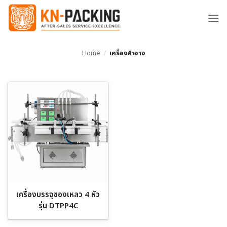
ข้าม
ไป
ยัง
เนื้อหา
Home
/
เครื่องสำอาง
เครื่องบรรจุของเหลว 4 หัว
รุ่น DTPP4C