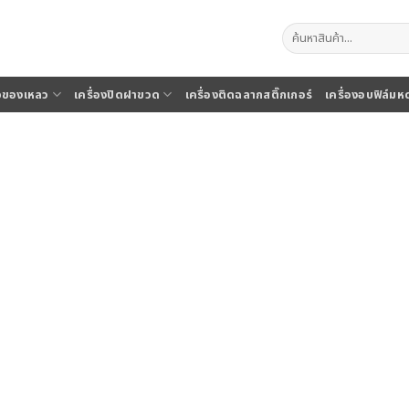
ค้นหา:
จุของเหลว
เครื่องปิดฝาขวด
เครื่องติดฉลากสติ๊กเกอร์
เครื่องอบฟิล์มห