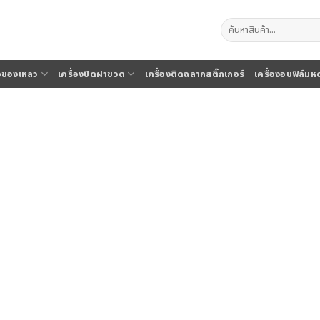
ค้นหา:
จุของเหลว
เครื่องปิดฝาขวด
เครื่องติดฉลากสติ๊กเกอร์
เครื่องอบฟิล์มห