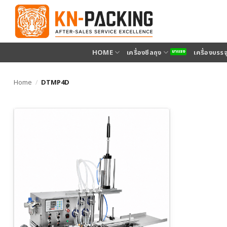
ข้าม
ไป
ยัง
เนื้อหา
HOME
เครื่องซีลถุง
เครื่องบรร
Home
/
DTMP4D