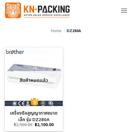
ข้าม
ไป
ยัง
เนื้อหา
Home
/
DZ280A
สินค้าหมดแล้ว
เครื่องซีลสูญญากาศขนาด
เล็ก รุ่น DZ280A
Original
Current
฿
2,900.00
฿
2,100.00
price
price