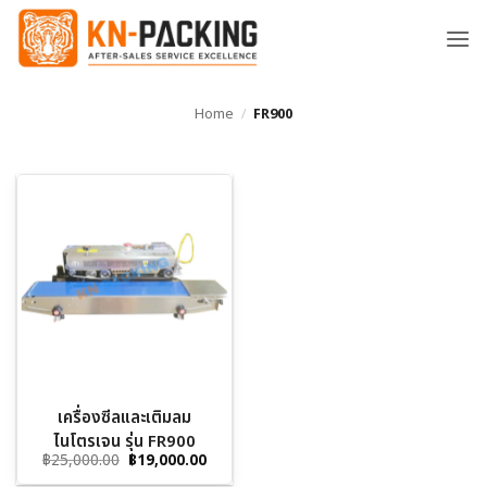
ข้าม
ไป
ยัง
เนื้อหา
Home
/
FR900
เครื่องซีลและเติมลม
ไนโตรเจน รุ่น FR900
Original
Current
฿
25,000.00
฿
19,000.00
price
price