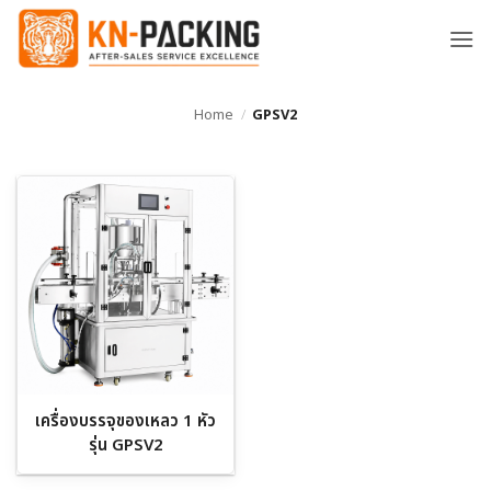
ข้าม
ไป
ยัง
เนื้อหา
Home
/
GPSV2
เครื่องบรรจุของเหลว 1 หัว
รุ่น GPSV2