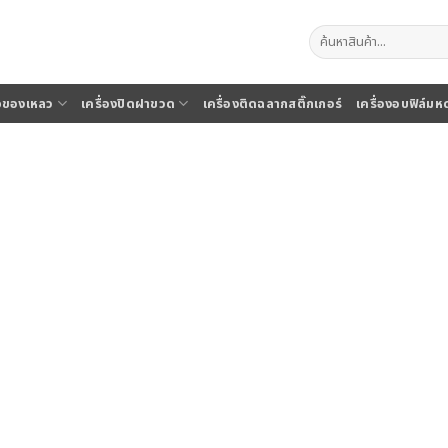
ค้นหา:
จุของเหลว
เครื่องปิดฝาขวด
เครื่องติดฉลากสติ๊กเกอร์
เครื่องอบฟิล์มห