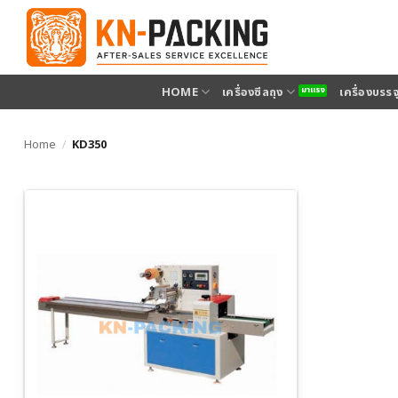
ข้าม
ไป
ยัง
เนื้อหา
HOME
เครื่องซีลถุง
เครื่องบรร
Home
/
KD350