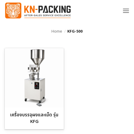
ข้าม
ไป
ยัง
เนื้อหา
Home
/
KFG-500
เครื่องบรรจุผงและเม็ด รุ่น
KFG